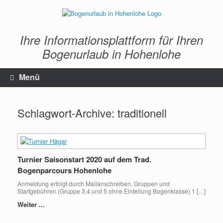
Zum
Inhalt
springen
Ihre Informationsplattform für Ihren
Bogenurlaub in Hohenlohe
Menü
Schlagwort-Archive:
traditionell
Turnier Saisonstart 2020 auf dem Trad.
Bogenparcours Hohenlohe
Anmeldung erfolgt durch Mailanschreiben. Gruppen und
Startgebühren (Gruppe 3,4 und 5 ohne Einteilung Bogenklasse) 1 […]
Weiter ...